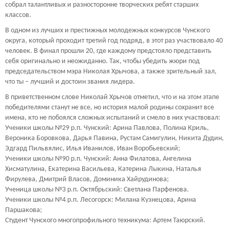
собрал талантливых и разносторонне творческих ребят старших
классов.
В одном из лучших и престижных молодежных конкурсов Чунского
округа, который проходит третий год подряд, в этот раз участвовало 40
человек. В финал прошли 20, где каждому предстояло представить
себя оригинально и неожиданно. Так, чтобы убедить жюри под
председательством мэра Николая Хрычова, а также зрительный зал,
что ты – лучший и достоин звания лидера.
В приветственном слове Николай Хрычов отметил, что и на этом этапе
победителями станут не все, но история малой родины сохранит все
имена, кто не побоялся сложных испытаний и смело в них участвовал:
Ученики школы №29 р.п. Чунский: Арина Павлова, Полина Криль,
Вероника Боровкова, Дарья Павина, Рустам Самигулин, Никита Дудин,
Эдгард Пильвялис, Илья Иванилов, Иван Воробьевский;
Ученики школы №90 р.п. Чунский: Анна Филатова, Ангелина
Хисматулина, Екатерина Васильева, Катерина Лыкина, Наталья
Фирулева, Дмитрий Власов, Доминика Хайрудинова;
Ученица школы №3 р.п. Октябрьский: Светлана Парфенова.
Ученики школы №4 р.п. Лесогорск: Милана Кузнецова, Арина
Паршакова;
Студент Чунского многопрофильного техникума: Артем Таюрский.