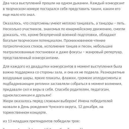
Два часа выступлений прошли на одном дыхании. Каждый конкурсант
в творческом номере постарался себя представить таким, каким его
еще мало кто знал.
Оказалось, что спортсмены умеют неплохо танцевать, а танцоры – петь.
Несколько участников, знакомых по юнармейскому движению, смогли
доказать, что, кроме безупречной военной подготовки, обладают
богатым творческим потенциалом. Проникновенное чтение
патриотических стихов, исполнение танцев и песен, небольшие
театрализованные постановки и даже фокусы – жанровый репертуар,
представленный конкурсантами.
Для каждого из двадцатки конкурсантов в момент выступления была
важна поддержка со стороны зала, и она их не подвела. Разноцветные
воздушные шары, яркие плакаты, флажки, громкие аплодисменты и
подбадривающие реплики заставляли собраться в момент волнения,
придавали сил и веры в себя. Спасибо родителям, педагогам,
одноклассникам и друзьям!
Жюри оказалось перед сложным выбором! Имена победителей
назвали в День рождения Чунского округа, 12 декабря, на
торжественном концерте.
из 13 младших претендентов победили трое: