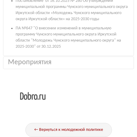
Постановление от 16.10.2025 № 280 Об утверждении
муниципальной программы Чунского муниципального округа
Иркутской области «Молодежь Чунского муниципального
округа Иркутской области» на 2025-2030 годы
ПА №647 "О внесении изменений в муниципальную
программу Чунского муниципального округа Иркутской
области "Молодежь Чунского муниципального округа" на
2025-2030" от 30.12.2025
Мероприятия
~~~~~~~~~~~~~~~~~~~~~~~~~~~~~~~~~~~~~~~~~~~~~~~~~~~~~~~~~~~~
Знакомьтесь, это человек, для которого «добро» — не просто
Dobro.ru
слово, а ежедневное призвание!
Являясь сотрудником управления образования и молодёжной
политики администрации Чунского муниципального округа,
Яшина Анастасия не просто курирует важные проекты, но и сама
активно участвует в Международной Премии #МЫВМЕСТЕ 2026
(трек «Личность»). Сейчас она проходит региональный этап и
← Вернуться к молодежной политике
выполняет задание «Герои нашего времени 2026», где делом