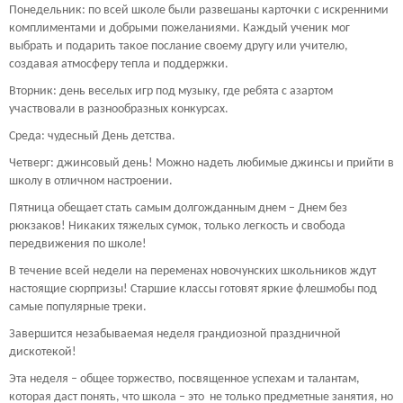
Понедельник: по всей школе были развешаны карточки с искренними
комплиментами и добрыми пожеланиями. Каждый ученик мог
выбрать и подарить такое послание своему другу или учителю,
создавая атмосферу тепла и поддержки.
Вторник: день веселых игр под музыку, где ребята с азартом
участвовали в разнообразных конкурсах.
Среда: чудесный День детства.
Четверг: джинсовый день! Можно надеть любимые джинсы и прийти в
школу в отличном настроении.
Пятница обещает стать самым долгожданным днем – Днем без
рюкзаков! Никаких тяжелых сумок, только легкость и свобода
передвижения по школе!
В течение всей недели на переменах новочунских школьников ждут
настоящие сюрпризы! Старшие классы готовят яркие флешмобы под
самые популярные треки.
Завершится незабываемая неделя грандиозной праздничной
дискотекой!
Эта неделя – общее торжество, посвященное успехам и талантам,
которая даст понять, что школа – это не только предметные занятия, но