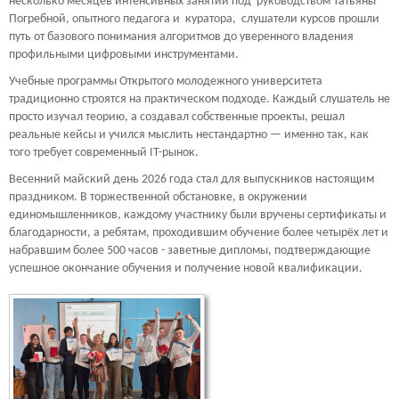
несколько месяцев интенсивных занятий под руководством Татьяны
Погребной, опытного педагога и куратора, слушатели курсов прошли
путь от базового понимания алгоритмов до уверенного владения
профильными цифровыми инструментами.
Учебные программы Открытого молодежного университета
традиционно строятся на практическом подходе. Каждый слушатель не
просто изучал теорию, а создавал собственные проекты, решал
реальные кейсы и учился мыслить нестандартно — именно так, как
того требует современный IT-рынок.
Весенний майский день 2026 года стал для выпускников настоящим
праздником. В торжественной обстановке, в окружении
единомышленников, каждому участнику были вручены сертификаты и
благодарности, а ребятам, проходившим обучение более четырёх лет и
набравшим более 500 часов - заветные дипломы, подтверждающие
успешное окончание обучения и получение новой квалификации.