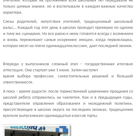
учителей, которые на протяжении всех школьных лет передавали не
только ценные знания, но и воспитывали в каждом важные качества
характера.
Слезы родителей, напутствия учителей, традиционный школьный
вальс… Каждый год этот день в школах проходит примерно по одному
и тому же сценарию. Но все равно к нему готовятся всегда с волнением
и вновь переживают самые искренние эмоции, когда первоклашка,
которую несет на плече одиннадцатиклассник, дает последний звонок.
Впереди у выпускников сложный этап – государственная итоговая
аттестация. Она стартует уже 1 июня. Затем наступит
время выбора профессии, самостоятельных решений и большой
ответственности.
А пока – время радости: после торжественной церемонии прощания со
школой ребята отправились на чаепития. Как и в предыдущие годы,
представители управления образования и молодежной политики,
присутствующие в школах округа на последних звонках, традиционно
вручили выпускникам одиннадцатых классов торты.