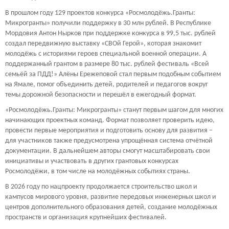
В прошлом году 129 проектов конкурса «Росмолодёжь.Гранты:
Микрогранты» получили поддержку в 30 млн рублей. В Республике
Мордовия Антон Нырков при поддержке конкурса в 99,5 тыс. рублей
создал передвижную выставку «СВОй Герой», которая знакомит
молодёжь с историями героев специальной военной операции. А
поддержанный грантом в размере 80 тыс. рублей фестиваль «Всей
семьёй за ПДД!» Алёны Ережеповой стал первым подобным событием
на Ямале, помог объединить детей, родителей и педагогов вокруг
темы дорожной безопасности и перешёл в ежегодный формат.
«Росмолодёжь.Гранты: Микрогранты» станут первым шагом для многих
начинающих проектных команд. Формат позволяет проверить идею,
провести первые мероприятия и подготовить основу для развития –
для участников также предусмотрена упрощённая система отчётной
документации. В дальнейшем авторы смогут масштабировать свои
инициативы и участвовать в других грантовых конкурсах
Росмолодёжи, в том числе на молодёжных событиях страны.
В 2026 году по нацпроекту продолжается строительство школ и
кампусов мирового уровня, развитие передовых инженерных школ и
центров дополнительного образования детей, создание молодёжных
пространств и организация крупнейших фестивалей.