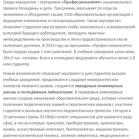
Среди инициатив
–
программа
«Профессионалитет»
национального
проекта Молодежь и дети. Программа охватывает 24 отрасли
экономики и объединяет свыше 1500 образовательных организаций с
ведущими компаниями и госкорпорациями. Такое партнерство
позволяет студентам уже во время учебы знакомиться с корпоративной
культурой будущего работодателя, проходить практику
непосредственно на производстве и легко трудоустраиваться после
получения диплома. В 2025 году на программы «Профессионалитета»
было подано свыше 1 млн заявлений. В учебные заведения зачислены
284,6 тыс. человек. Всего в колледжах федпроекта обучается около 1,8
млн студентов.
Новые возможности открывает нацпроект и для студентов высших
учебных заведений: продолжается создание университетских
кампусов мирового уровня, создаются
передовые инженерные
школы и молодёжные лаборатории
. В передовых инженерных
школах создана уникальная образовательная среда, которая сочетает
получение теоретических знаний и практических навыков с участием
студентов в реальных научно-исследовательских проектах. Сегодня в
23 регионах страны 50 ПИШ готовят специалистов для широкого ряда
сфер, в числе которых: транспорт, приборостроение, архитектура,
химия, искусственный интеллект, биотехнологии, машиностроение,
ракетно-космическая техника, атомная энергетика, медицинские и