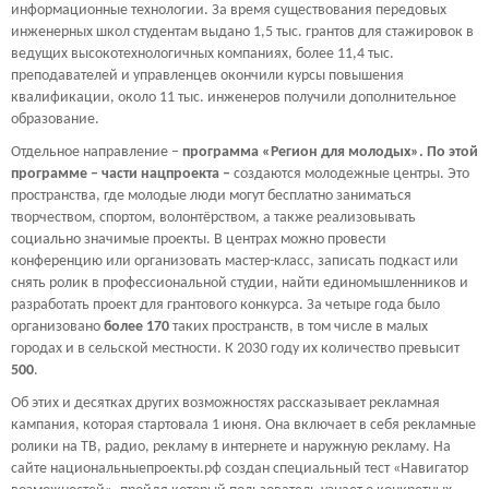
информационные технологии. За время существования передовых
инженерных школ студентам выдано 1,5 тыс. грантов для стажировок в
ведущих высокотехнологичных компаниях, более 11,4 тыс.
преподавателей и управленцев окончили курсы повышения
квалификации, около 11 тыс. инженеров получили дополнительное
образование.
Отдельное направление –
программа «Регион для молодых». По этой
программе – части нацпроекта –
создаются молодежные центры. Это
пространства, где молодые люди могут бесплатно заниматься
творчеством, спортом, волонтёрством, а также реализовывать
социально значимые проекты. В центрах можно провести
конференцию или организовать мастер-класс, записать подкаст или
снять ролик в профессиональной студии, найти единомышленников и
разработать проект для грантового конкурса. За четыре года было
организовано
более 170
таких пространств, в том числе в малых
городах и в сельской местности. К 2030 году их количество превысит
500
.
Об этих и десятках других возможностях рассказывает рекламная
кампания, которая стартовала 1 июня. Она включает в себя рекламные
ролики на ТВ, радио, рекламу в интернете и наружную рекламу. На
сайте национальныепроекты.рф создан специальный тест «Навигатор