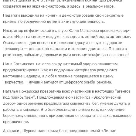
пытаясь доказать, что самый увлекательный контент для ребенка
создается не на экране смартфона, а здесь, в реальном мире.
Педагоги выходили на «ринг» и демонстрировали свои секретные
приемы по вовлечению детей в активную деятельность.
Инструктор по физической культуре Юлия Манылова провела мастер-
класс «Игры на свежем воздухе: как сделать летний отдых активным».
Оказывается, для веселого и полезного досуга не нужны дорогие
тренажеры — достаточно фантазии и желания двигаться. Прыжки в
резиночку, забытые дворовые игры и веселые эстафеты снова в топе!
Нина Ботвинская нанесла сокрушительный удар по планшетам,
продемонстрировав, как из подручных материалов рождаются
настоящие шедевры, а любая полянка превращается в сцену.
Творчество — лучший антидот от цифрового зомби-режима.
Наталья Пожарская превратила всех участников в настоящих "агентов
под прикрытием". Предложенная ею квест-игра «Экологический
дозор» одновременно предполагала совместить бег, умение думать и
работать в команде. Это был блестящий пример того, как обучение
бережному отношению к природе можно превратить в захватывающее
приключение.
Анастасия Шурова завершила блок поединков темой «Летние