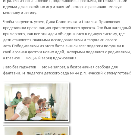
игралочки-познавалочки», поделившись простыми, но гениальными
идеями для спокойных игр и занятий, которые развивают мелкую
моторику и логику.
Чтобы закрепить успех, Дина Ботвинская и Наталья Приловская
представили презентацию краткосрочного проекта. Это был наглядный
пример того, как все эти идеи объединяются в единую систему, где
дети становятся главными исследователями и творцами своего
лета.Победителями из этого батла вышли все: педагоги получили в
свой арсенал десятки новых идей, которыми поделятся с родителями,
а главное — мощный заряд вдохновения.
Лето без гаджетов — это не запрет, а безграничная свобода для
фантазии. И педагоги детского сада № 44 р.п. Чунский к этому готовы!